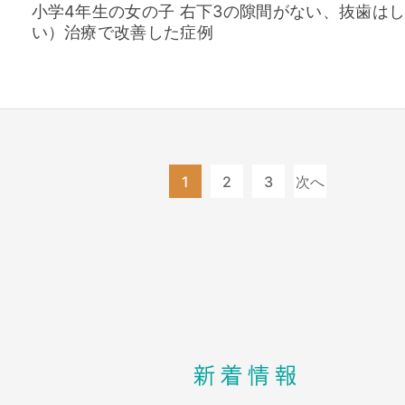
小学4年生の女の子 右下3の隙間がない、抜歯は
い）治療で改善した症例
1
2
3
次へ
投
稿
の
ペ
ー
新着情報
ジ