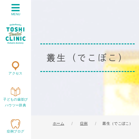
MENU
叢生（でこぼこ）
アクセス
子どもの歯並び
ハウツー辞典
ホーム
症例
叢生（でこぼこ）
症例ブログ