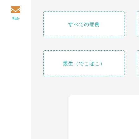
相談
すべての症例
叢生（でこぼこ）