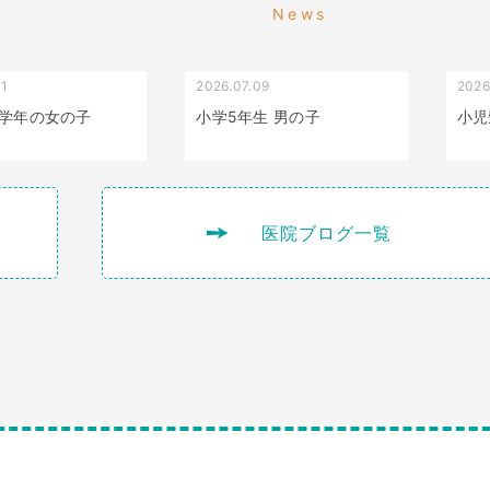
送
News
り
01
2026.07.09
2026
叢生（でこぼこ）
出っ歯
学年の女の子
小学5年生 男の子
小児
医院ブログ一覧