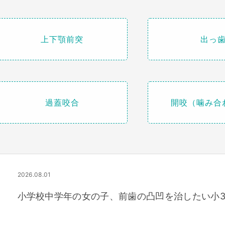
上下顎前突
出っ
過蓋咬合
開咬（噛み合
2026.08.01
小学校中学年の女の子、前歯の凸凹を治したい小