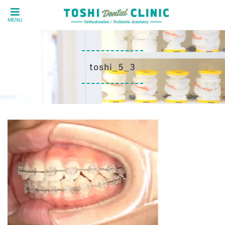
MENU
toshi_5_3