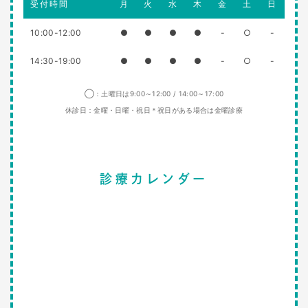
受付時間
月
火
水
木
金
土
日
10:00-12:00
●
●
●
●
-
○
-
14:30-19:00
●
●
●
●
-
○
-
◯：土曜日は9:00～12:00 / 14:00～17:00
休診日：金曜・日曜・祝日＊祝日がある場合は金曜診療
診療カレンダー