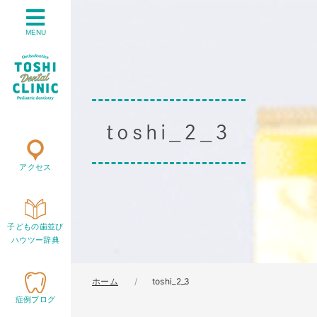
MENU
toshi_2_3
アクセス
子どもの歯並び
ハウツー辞典
ホーム
toshi_2_3
症例ブログ