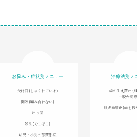
お悩み・症状別メニュー
治療法別メ
受け口(しゃくれている)
歯の生え変わり
～咬合誘
開咬(噛み合わない)
非抜歯矯正(歯を抜
出っ歯
叢生(でこぼこ)
幼児・小児の顎変形症