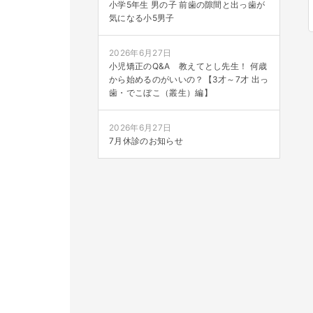
小学5年生 男の子 前歯の隙間と出っ歯が
気になる小5男子
2026年6月27日
小児矯正のQ&A 教えてとし先生！ 何歳
から始めるのがいいの？【3才～7才 出っ
歯・でこぼこ（叢生）編】
2026年6月27日
7月休診のお知らせ