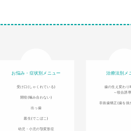
お悩み・症状別メニュー
治療法別メ
受け口(しゃくれている)
歯の生え変わり
～咬合誘
開咬(噛み合わない)
非抜歯矯正(歯を抜
出っ歯
叢生(でこぼこ)
幼児・小児の顎変形症