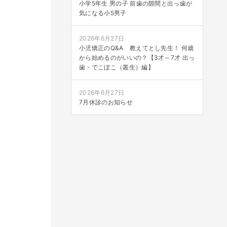
小学5年生 男の子 前歯の隙間と出っ歯が
気になる小5男子
2026年6月27日
小児矯正のQ&A 教えてとし先生！ 何歳
から始めるのがいいの？【3才～7才 出っ
歯・でこぼこ（叢生）編】
2026年6月27日
7月休診のお知らせ