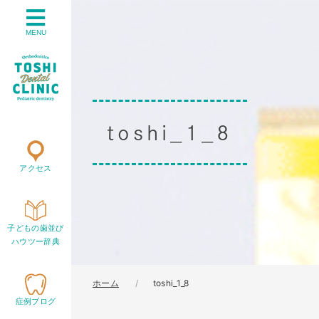
MENU
toshi_1_8
アクセス
子どもの歯並び
ハウツー辞典
ホーム
toshi_1_8
症例ブログ