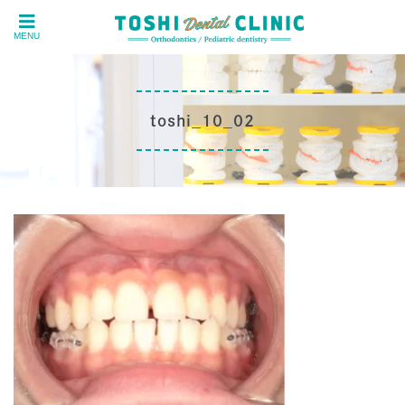
MENU
toshi_10_02