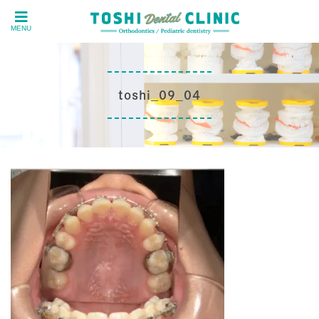
MENU
toshi_09_04