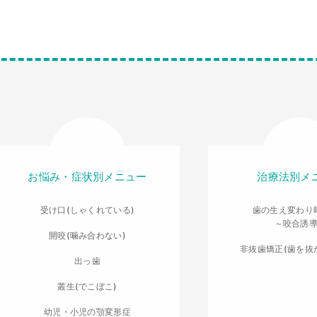
お悩み・症状別メニュー
治療法別メ
受け口(しゃくれている)
歯の生え変わり
～咬合誘
開咬(噛み合わない)
非抜歯矯正(歯を抜
出っ歯
叢生(でこぼこ)
幼児・小児の顎変形症