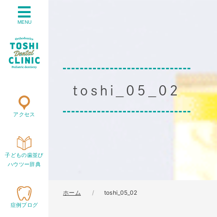
MENU
toshi_05_02
アクセス
子どもの歯並び
ハウツー辞典
ホーム
toshi_05_02
症例ブログ