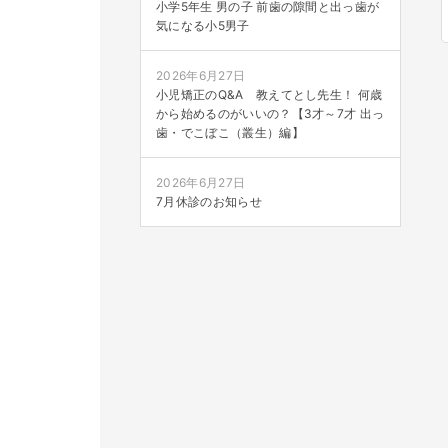
小学5年生 男の子 前歯の隙間と出っ歯が
気になる小5男子
2026年6月27日
小児矯正のQ&A 教えてとし先生！ 何歳
から始めるのがいいの？【3才～7才 出っ
歯・でこぼこ（叢生）編】
2026年6月27日
7月休診のお知らせ