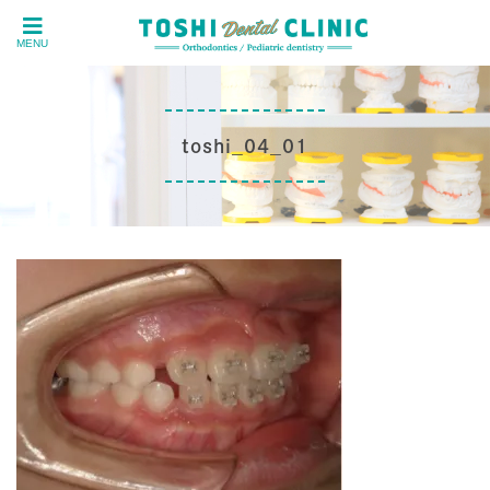
MENU
toshi_04_01