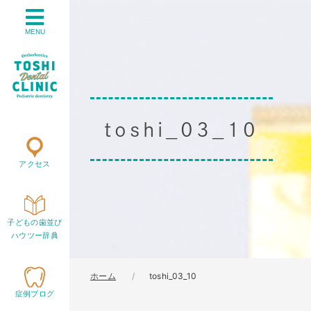
MENU
toshi_03_10
アクセス
子どもの歯並び
ハウツー辞典
ホーム
toshi_03_10
症例ブログ