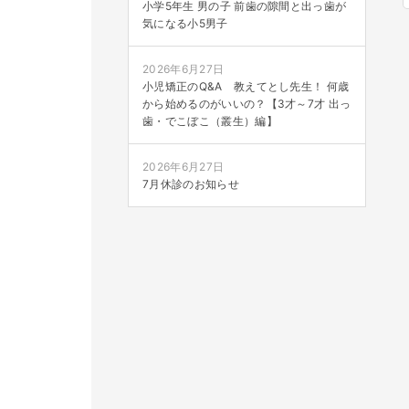
小学5年生 男の子 前歯の隙間と出っ歯が
気になる小5男子
2026年6月27日
小児矯正のQ&A 教えてとし先生！ 何歳
から始めるのがいいの？【3才～7才 出っ
歯・でこぼこ（叢生）編】
2026年6月27日
7月休診のお知らせ