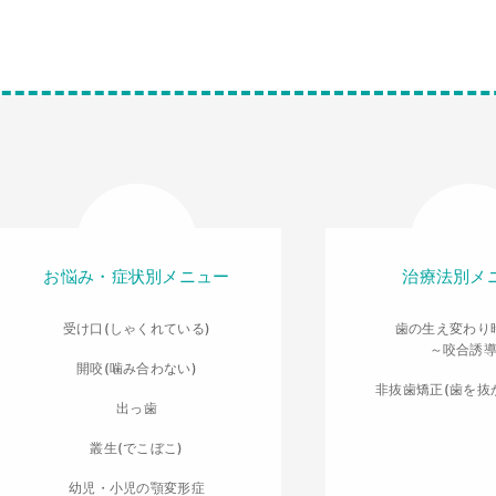
お悩み・症状別メニュー
治療法別メ
受け口(しゃくれている)
歯の生え変わり
～咬合誘
開咬(噛み合わない)
非抜歯矯正(歯を抜
出っ歯
叢生(でこぼこ)
幼児・小児の顎変形症