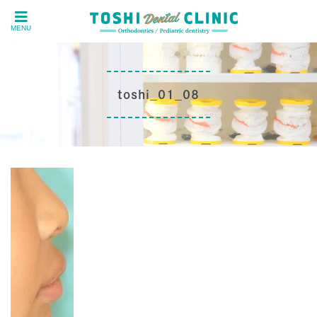
MENU
toshi_01_08