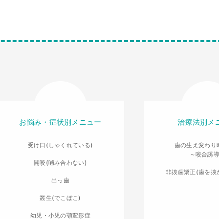
お悩み・症状別メニュー
治療法別メ
受け口(しゃくれている)
歯の生え変わり
～咬合誘
開咬(噛み合わない)
非抜歯矯正(歯を抜
出っ歯
叢生(でこぼこ)
幼児・小児の顎変形症