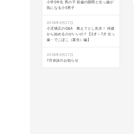
小学5年生 男の子 前歯の隙間と出っ歯が
気になる小5男子
2026年6月27日
小児矯正のQ&A 教えてとし先生！ 何歳
から始めるのがいいの？【3才～7才 出っ
歯・でこぼこ（叢生）編】
2026年6月27日
7月休診のお知らせ