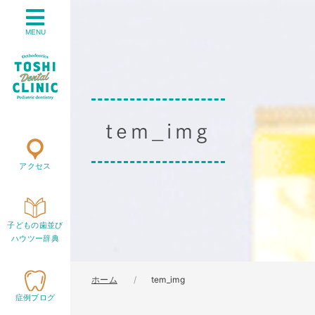
MENU
tem_img
アクセス
子どもの歯並び
ハウツー辞典
ホーム
tem_img
症例ブログ