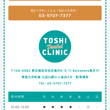
電話で予約してみる（初診の方専用）
03-5707-7377
〒158-0083 東京都世田谷区奥沢6-5-11 Belvedere奥沢1F
東急大井町線 九品仏駅から徒歩2分・駐車場有
TEL: 03-5707-7377
受付時間
月
火
水
木
金
土
日
10:00-12:00
●
●
●
●
-
○
-