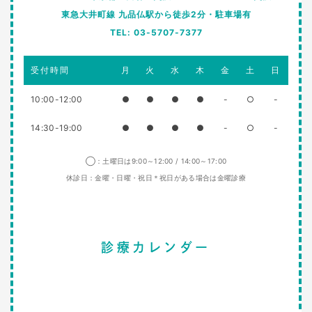
東急大井町線 九品仏駅から徒歩2分・駐車場有
TEL: 03-5707-7377
受付時間
月
火
水
木
金
土
日
10:00-12:00
●
●
●
●
-
○
-
14:30-19:00
●
●
●
●
-
○
-
◯：土曜日は9:00～12:00 / 14:00～17:00
休診日：金曜・日曜・祝日＊祝日がある場合は金曜診療
診療カレンダー