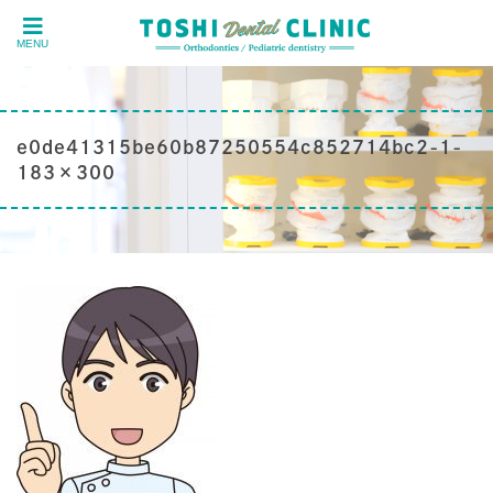
MENU
e0de41315be60b87250554c852714bc2-1-
183×300