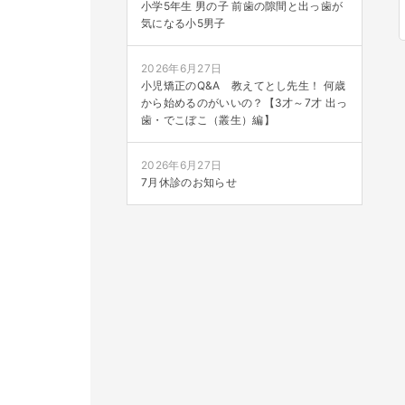
小学5年生 男の子 前歯の隙間と出っ歯が
気になる小5男子
2026年6月27日
小児矯正のQ&A 教えてとし先生！ 何歳
から始めるのがいいの？【3才～7才 出っ
歯・でこぼこ（叢生）編】
2026年6月27日
7月休診のお知らせ