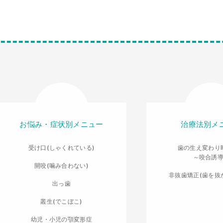
お悩み・症状別メニュー
治療法別メ
受け口(しゃくれている)
歯の生え変わり
～咬合誘
開咬(噛み合わない)
非抜歯矯正(歯を抜
出っ歯
叢生(でこぼこ)
幼児・小児の顎変形症