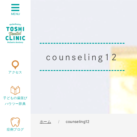
MENU
counseling12
アクセス
子どもの歯並び
ハウツー辞典
ホーム
counseling12
症例ブログ