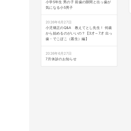
小学5年生 男の子 前歯の隙間と出っ歯が
気になる小5男子
2026年6月27日
小児矯正のQ&A 教えてとし先生！ 何歳
から始めるのがいいの？【3才～7才 出っ
歯・でこぼこ（叢生）編】
2026年6月27日
7月休診のお知らせ