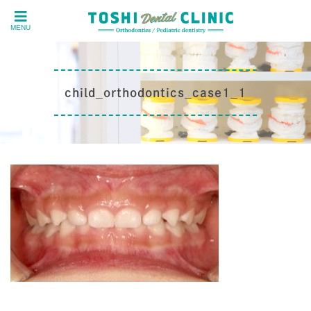
MENU
child_orthodontics_case1_1