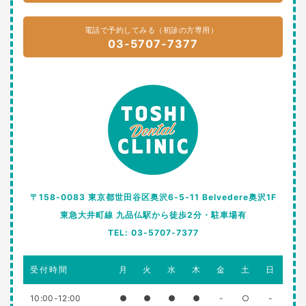
電話で予約してみる（初診の方専用）
03-5707-7377
〒158-0083 東京都世田谷区奥沢6-5-11 Belvedere奥沢1F
東急大井町線 九品仏駅から徒歩2分・駐車場有
TEL: 03-5707-7377
受付時間
月
火
水
木
金
土
日
10:00-12:00
●
●
●
●
-
○
-