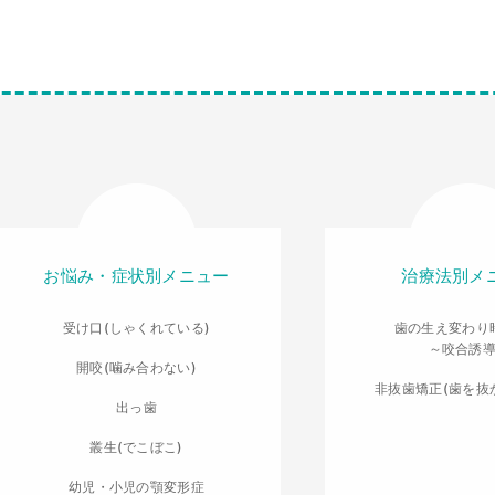
お悩み・症状別メニュー
治療法別メ
受け口(しゃくれている)
歯の生え変わり
～咬合誘
開咬(噛み合わない)
非抜歯矯正(歯を抜
出っ歯
叢生(でこぼこ)
幼児・小児の顎変形症