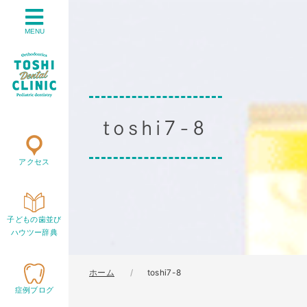
MENU
toshi7-8
アクセス
子どもの歯並び
ハウツー辞典
ホーム
toshi7-8
症例ブログ