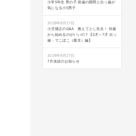
小学5年生 男の子 前歯の隙間と出っ歯が
気になる小5男子
2026年6月27日
小児矯正のQ&A 教えてとし先生！ 何歳
から始めるのがいいの？【3才～7才 出っ
歯・でこぼこ（叢生）編】
2026年6月27日
7月休診のお知らせ