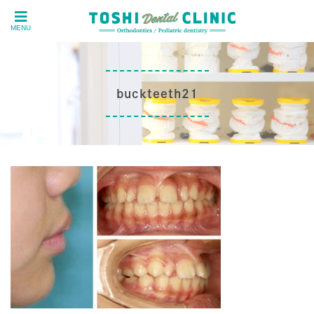
MENU
buckteeth21