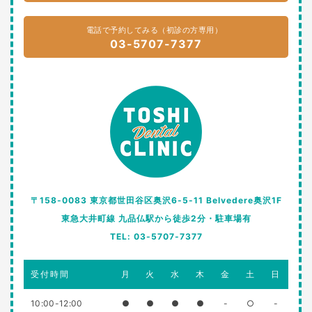
電話で予約してみる（初診の方専用）
03-5707-7377
〒158-0083 東京都世田谷区奥沢6-5-11 Belvedere奥沢1F
東急大井町線 九品仏駅から徒歩2分・駐車場有
TEL: 03-5707-7377
受付時間
月
火
水
木
金
土
日
10:00-12:00
●
●
●
●
-
○
-