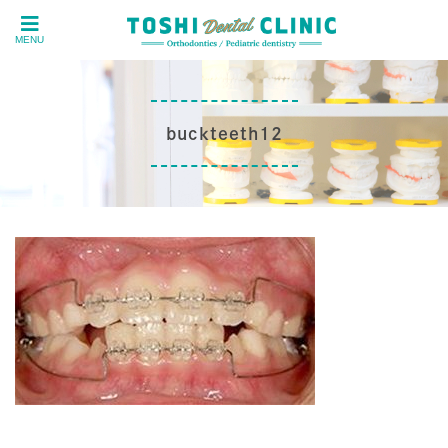
MENU
buckteeth12