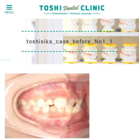
MENU
toshisika_case_before_No1_1