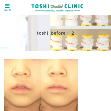
MENU
toshi_before1_2