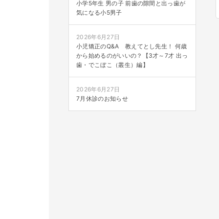
小学5年生 男の子 前歯の隙間と出っ歯が
気になる小5男子
2026年6月27日
小児矯正のQ&A 教えてとし先生！ 何歳
から始めるのがいいの？【3才～7才 出っ
歯・でこぼこ（叢生）編】
2026年6月27日
7月休診のお知らせ