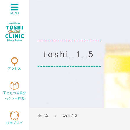
MENU
toshi_1_5
アクセス
子どもの歯並び
ハウツー辞典
ホーム
toshi_1_5
症例ブログ