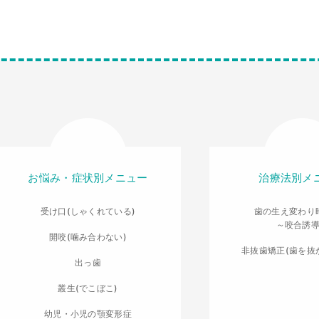
お悩み・症状別メニュー
治療法別メ
受け口(しゃくれている)
歯の生え変わり
～咬合誘
開咬(噛み合わない)
非抜歯矯正(歯を抜
出っ歯
叢生(でこぼこ)
幼児・小児の顎変形症