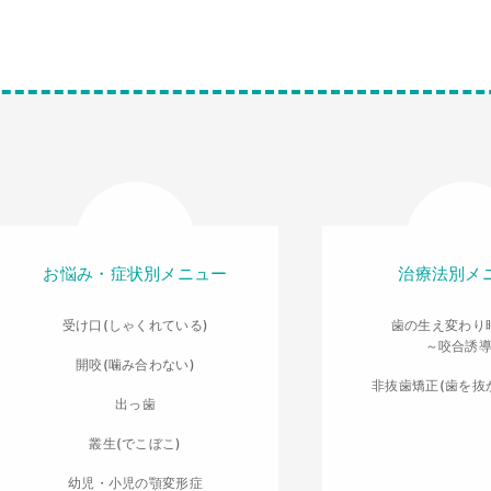
お悩み・症状別メニュー
治療法別メ
受け口(しゃくれている)
歯の生え変わり
～咬合誘
開咬(噛み合わない)
非抜歯矯正(歯を抜
出っ歯
叢生(でこぼこ)
幼児・小児の顎変形症