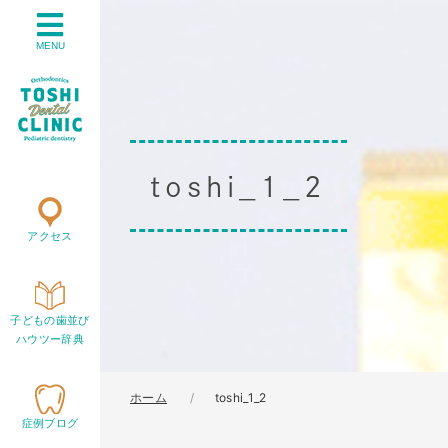
MENU
toshi_1_2
アクセス
子どもの歯並び
ハウツー辞典
ホーム
toshi_1_2
症例ブログ