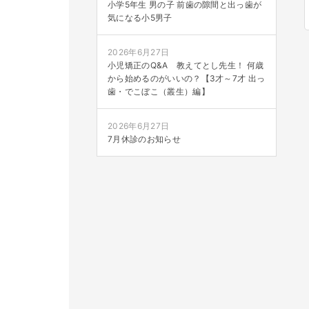
小学5年生 男の子 前歯の隙間と出っ歯が
気になる小5男子
2026年6月27日
小児矯正のQ&A 教えてとし先生！ 何歳
から始めるのがいいの？【3才～7才 出っ
歯・でこぼこ（叢生）編】
2026年6月27日
7月休診のお知らせ