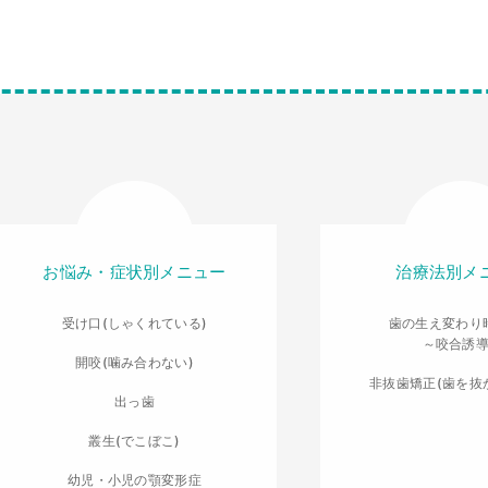
お悩み・症状別メニュー
治療法別メ
受け口(しゃくれている)
歯の生え変わり
～咬合誘
開咬(噛み合わない)
非抜歯矯正(歯を抜
出っ歯
叢生(でこぼこ)
幼児・小児の顎変形症