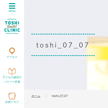
MENU
toshi_07_07
アクセス
子どもの歯並び
ハウツー辞典
ホーム
toshi_07_07
症例ブログ