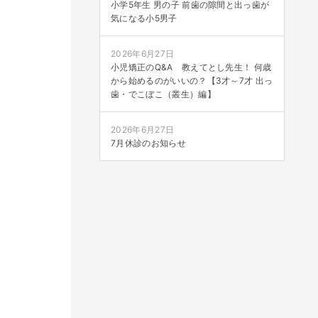
小学5年生 男の子 前歯の隙間と出っ歯が
気になる小5男子
2026年6月27日
小児矯正のQ&A 教えてとし先生！ 何歳
から始めるのがいいの？【3才～7才 出っ
歯・でこぼこ（叢生）編】
2026年6月27日
7月休診のお知らせ