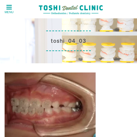
MENU
toshi_04_03