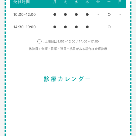
受付時間
月
火
水
木
金
土
日
10:00-12:00
●
●
●
●
-
○
-
14:30-19:00
●
●
●
●
-
○
-
◯：土曜日は9:00～12:00 / 14:00～17:00
休診日：金曜・日曜・祝日＊祝日がある場合は金曜診療
診療カレンダー