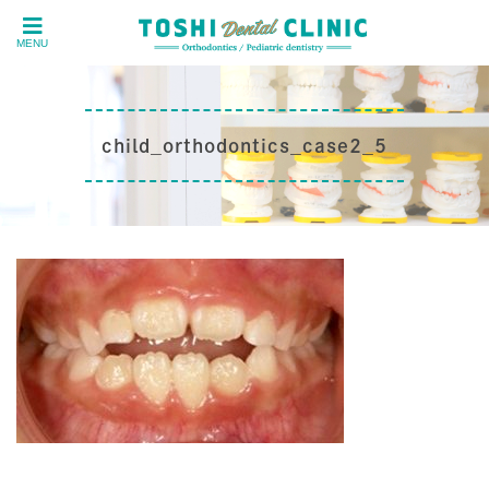
MENU
child_orthodontics_case2_5