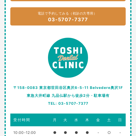
電話で予約してみる（初診の方専用）
03-5707-7377
〒158-0083 東京都世田谷区奥沢6-5-11 Belvedere奥沢1F
東急大井町線 九品仏駅から徒歩2分・駐車場有
TEL: 03-5707-7377
受付時間
月
火
水
木
金
土
日
10:00-12:00
●
●
●
●
-
○
-