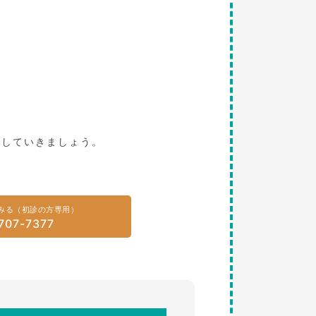
。
探していきましょう。
みる（初診の方専用）
707-7377