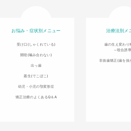
お悩み・症状別メニュー
治療法別メ
受け口(しゃくれている)
歯の生え変わり
～咬合誘
開咬(噛み合わない)
非抜歯矯正(歯を抜
出っ歯
叢生(でこぼこ)
幼児・小児の顎変形症
矯正治療のよくあるQ＆A