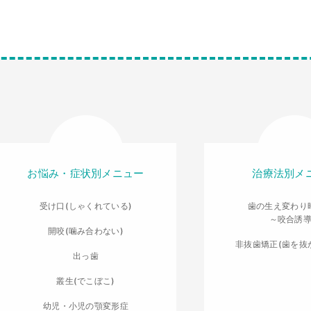
お悩み・症状別メニュー
治療法別メ
受け口(しゃくれている)
歯の生え変わり
～咬合誘
開咬(噛み合わない)
非抜歯矯正(歯を抜
出っ歯
叢生(でこぼこ)
幼児・小児の顎変形症