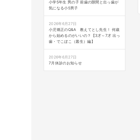
小学5年生 男の子 前歯の隙間と出っ歯が
気になる小5男子
2026年6月27日
小児矯正のQ&A 教えてとし先生！ 何歳
から始めるのがいいの？【3才～7才 出っ
歯・でこぼこ（叢生）編】
2026年6月27日
7月休診のお知らせ