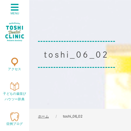
MENU
toshi_06_02
アクセス
子どもの歯並び
ハウツー辞典
ホーム
toshi_06_02
症例ブログ