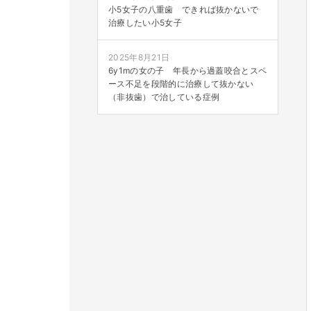
小5女子の八重歯 できれば抜かないで
治療したい小5女子
2025年8月21日
6y1mの女の子 年長から過蓋咬合とスペ
ース不足を段階的に治療して抜かない
（非抜歯）で治している症例