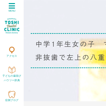
MENU
中学1年生女の子 
非抜歯で左上の八重
アクセス
子どもの歯並び
ハウツー辞典
症例ブログ