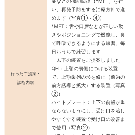
能などの機能回復（*MFT）を行
い、再発予防をする治療方針で進
めます（写真①～④）
*MFT：舌や口唇などが正しい動
きやポジショニングで機能し、鼻
で呼吸できるようにする練習、毎
日おうちで練習します
・以下の装置をご提案しました
QH：上顎の裏側につける装置
行ったご提案・
で、上顎歯列の形を修正（前歯の
診断内容
前方誘導と拡大）する装置（写真
②）
バイトプレート：上下の前歯が重
ならないようにし、受け口を治し
やすくする装置で受け口の改善ま
で使用（写真②）