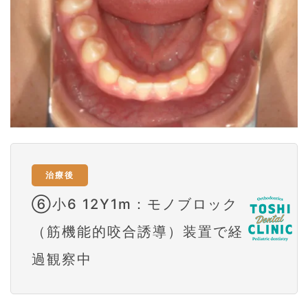
治療後
⑥小6 12Y1m：モノブロック
（筋機能的咬合誘導）装置で経
過観察中