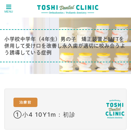
MENU
小学校中学年（4年生）男の子 矯正装置とMFTを
併用して受け口を改善し永久歯が適切に咬み合うよ
う誘導している症例
治療前
①小4 10Y1m：初診