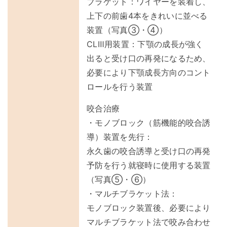
ブラケット：ワイヤーを装着し、
上下の前歯4本をきれいに並べる
装置（写真③・④）
CLⅢ用装置：下顎の成長が強く
出ると受け口の再発になるため、
必要により下顎成長方向のコント
ロールを行う装置
咬合治療
・モノブロック（筋機能的咬合誘
導）装置を先行：
永久歯の咬合誘導と受け口の再発
予防を行う就寝時に使用する装置
（写真⑤・⑥）
・マルチブラケット法：
モノブロック装置後、必要により
マルチブラケット法で咬み合わせ