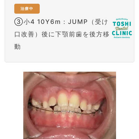
治療中
③小4 10Y6m：JUMP（受け
口改善）後に下顎前歯を後方移
動