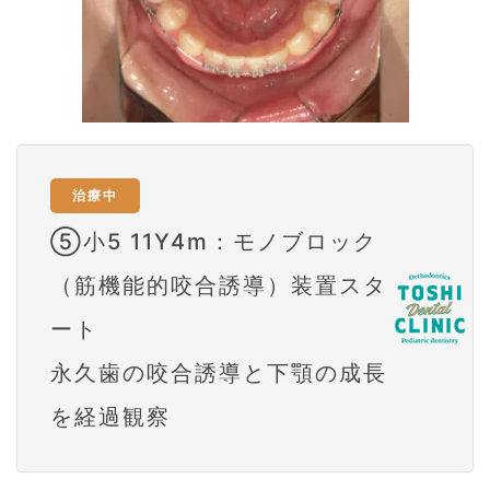
治療中
⑤小5 11Y4m：モノブロック
（筋機能的咬合誘導）装置スタ
ート
永久歯の咬合誘導と下顎の成長
を経過観察