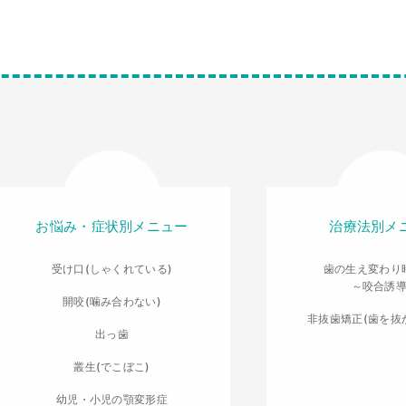
お悩み・症状別メニュー
治療法別メ
受け口(しゃくれている)
歯の生え変わり
～咬合誘
開咬(噛み合わない)
非抜歯矯正(歯を抜
出っ歯
叢生(でこぼこ)
幼児・小児の顎変形症