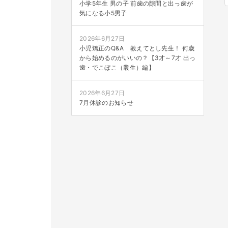
小学5年生 男の子 前歯の隙間と出っ歯が
気になる小5男子
2026年6月27日
小児矯正のQ&A 教えてとし先生！ 何歳
から始めるのがいいの？【3才～7才 出っ
歯・でこぼこ（叢生）編】
2026年6月27日
7月休診のお知らせ