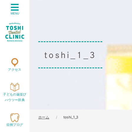
MENU
toshi_1_3
アクセス
子どもの歯並び
ハウツー辞典
ホーム
toshi_1_3
症例ブログ