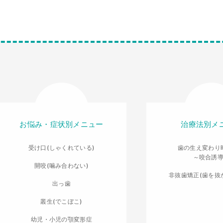
お悩み・症状別メニュー
治療法別メ
受け口(しゃくれている)
歯の生え変わり
～咬合誘
開咬(噛み合わない)
非抜歯矯正(歯を抜
出っ歯
叢生(でこぼこ)
幼児・小児の顎変形症