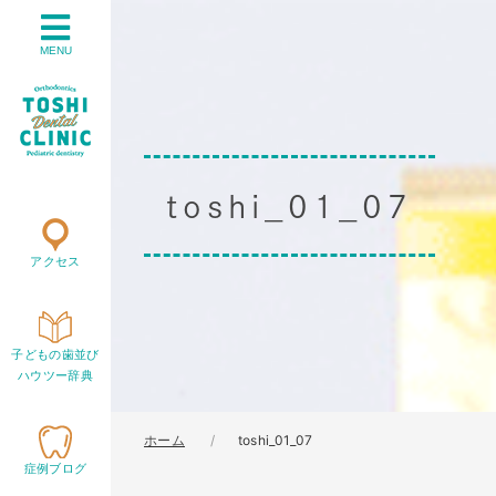
MENU
toshi_01_07
アクセス
子どもの歯並び
ハウツー辞典
ホーム
toshi_01_07
症例ブログ