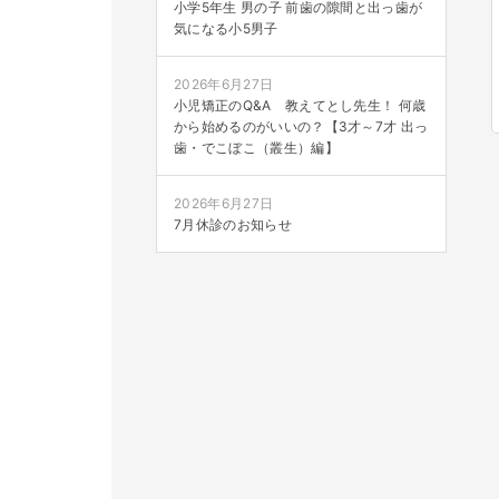
小学5年生 男の子 前歯の隙間と出っ歯が
気になる小5男子
2026年6月27日
小児矯正のQ&A 教えてとし先生！ 何歳
から始めるのがいいの？【3才～7才 出っ
歯・でこぼこ（叢生）編】
2026年6月27日
7月休診のお知らせ